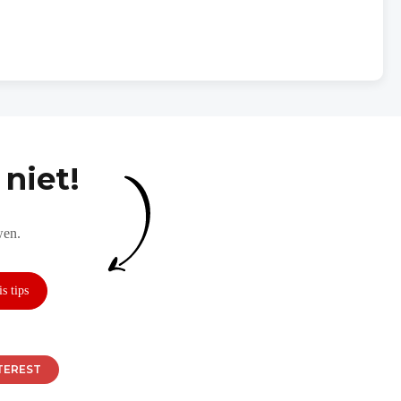
niet!
wen.
TEREST