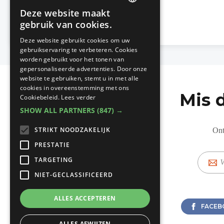
Deze website maakt
DUTCH
gebruik van cookies.
FRENCH
Deze website gebruikt cookies om uw
gebruikservaring te verbeteren. Cookies
worden gebruikt voor het tonen van
gepersonaliseerde advertenties. Door onze
website te gebruiken, stemt u in met alle
cookies in overeenstemming met ons
Mis 
Cookiebeleid.
Lees verder
SHOW ALL PARTNERS
(847) →
STRIKT NOODZAKELIJK
Ont
PRESTATIE
E-
TARGETING
mail
NIET-GECLASSIFICEERD
ALLES ACCEPTEREN
FACEB
ALLES AFWIJZEN