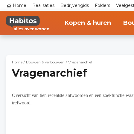
Overslaan
Top
Home
Realisaties
Bedrijvengids
Folders
Veelges
en
navigation
naar
Main
de
navigation
inhoud
Kopen & huren
Bo
gaan
Home
Bouwen & verbouwen
Vragenarchief
Vragenarchief
Overzicht van tien recentste antwoorden en een zoekfunctie wa
trefwoord.