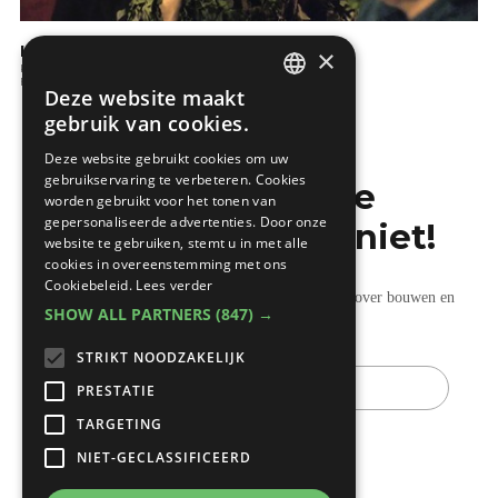
KBC: Wat is een hypothecaire lening?
×
Kopen en verkopen
Financiele aspecten
Deze website maakt
DUTCH
gebruik van cookies.
FRENCH
Deze website gebruikt cookies om uw
gebruikservaring te verbeteren. Cookies
Mis de laatste
worden gebruikt voor het tonen van
gepersonaliseerde advertenties. Door onze
bouwnieuwtjes niet!
website te gebruiken, stemt u in met alle
cookies in overeenstemming met ons
Cookiebeleid.
Lees verder
Ontvang onze wekelijkse updates vol nuttige tips over bouwen en
SHOW ALL PARTNERS
(847) →
verbouwen.
STRIKT NOODZAKELIJK
E-
mail
PRESTATIE
TARGETING
NIET-GECLASSIFICEERD