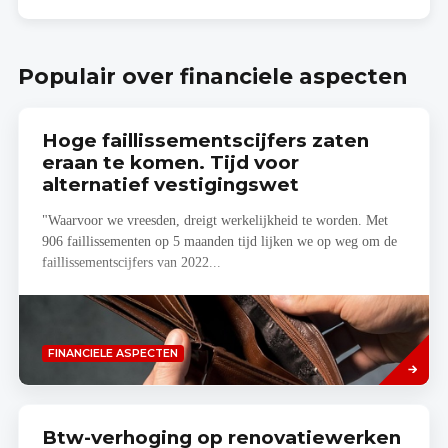
jouw
Bereken
woonproject
zelf
je
budgetraming!
Populair over financiele aspecten
Hoge faillissementscijfers zaten
eraan te komen. Tijd voor
alternatief vestigingswet
"Waarvoor we vreesden, dreigt werkelijkheid te worden. Met
906 faillissementen op 5 maanden tijd lijken we op weg om de
faillissementscijfers van 2022...
Lees
FINANCIELE ASPECTEN
meer
Btw-verhoging op renovatiewerken