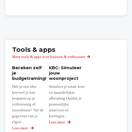
Tools & apps
Meer tools & apps over bouwen & verbouwen
Bereken zelf
KBC: Simuleer
je
jouw
budgetraming!
woonproject
Heb je een idee
Simuleer je totale kost
hoeveel je kan
en maandelijkse
besparen op je
afbetaling Ontdek je
verbouwing of
persoonlijke
nieuwbouw? Vul de
rentevoet en
gegevens van je
kortingen...
eigen...
Lees meer
over
Simuleer
Lees meer
over