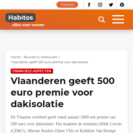
Overslaan
Français
en
naar
de
inhoud
gaan
Home
Bouwen & verbouwen
Vlaanderen geeft 500 euro premie voor dakisolatie
FINANCIELE ASPECTEN
Vlaanderen geeft 500
euro premie voor
dakisolatie
De Vlaamse overheid geeft vanaf januari 2009 een premie van
500 euro voor dakisolatie. Dat maakten de ministers Hilde Crevits
(CD&V), Marino Keulen (Open Vld) en Kathleen Van Brempt