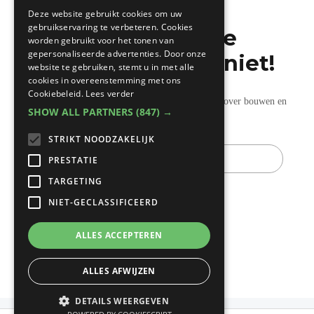
FRENCH
Deze website gebruikt cookies om uw
gebruikservaring te verbeteren. Cookies
Mis de laatste
worden gebruikt voor het tonen van
gepersonaliseerde advertenties. Door onze
bouwnieuwtjes niet!
website te gebruiken, stemt u in met alle
cookies in overeenstemming met ons
Cookiebeleid.
Lees verder
Ontvang onze wekelijkse updates vol nuttige tips over bouwen en
SHOW ALL PARTNERS
(847) →
verbouwen.
STRIKT NOODZAKELIJK
E-
mail
PRESTATIE
TARGETING
NIET-GECLASSIFICEERD
ALLES ACCEPTEREN
ALLES AFWIJZEN
DETAILS WEERGEVEN