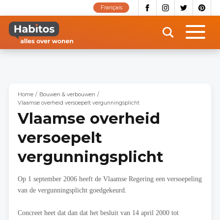
Overslaan
Français
en
naar
de
inhoud
gaan
Home
Bouwen & verbouwen
Vlaamse overheid versoepelt vergunningsplicht
Vlaamse overheid
versoepelt
vergunningsplicht
Op 1 september 2006 heeft de Vlaamse Regering een versoepeling
van de vergunningsplicht goedgekeurd.
Concreet heet dat dan dat het besluit van 14 april 2000 tot