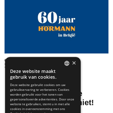
60 jaar Hörmann
×
Ramen en deuren
Garage
Deze website maakt
DUTCH
gebruik van cookies.
FRENCH
Deze website gebruikt cookies om uw
gebruikservaring te verbeteren. Cookies
Mis de laatste
worden gebruikt voor het tonen van
gepersonaliseerde advertenties. Door onze
bouwnieuwtjes niet!
website te gebruiken, stemt u in met alle
cookies in overeenstemming met ons