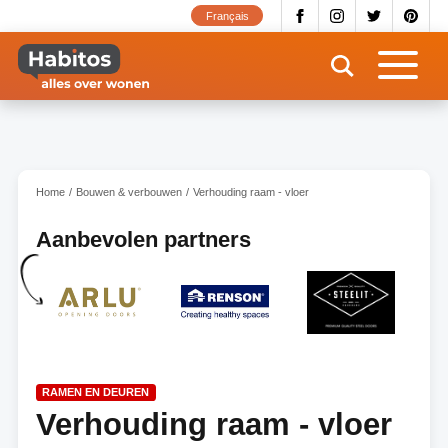
Overslaan
Français
en
naar
de
inhoud
gaan
Home
Bouwen & verbouwen
Verhouding raam - vloer
Aanbevolen partners
RAMEN EN DEUREN
Verhouding raam - vloer