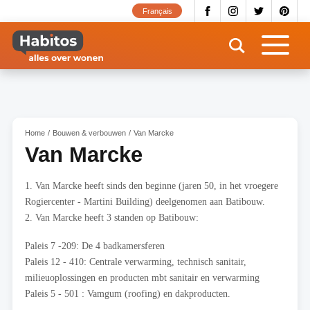
Overslaan
Français
en
naar
de
inhoud
gaan
Home
Bouwen & verbouwen
Van Marcke
Van Marcke
1. Van Marcke heeft sinds den beginne (jaren 50, in het vroegere
Rogiercenter - Martini Building) deelgenomen aan Batibouw.
2. Van Marcke heeft 3 standen op Batibouw:
Paleis 7 -209: De 4 badkamersferen
Paleis 12 - 410: Centrale verwarming, technisch sanitair,
milieuoplossingen en producten mbt sanitair en verwarming
Paleis 5 - 501 : Vamgum (roofing) en dakproducten.