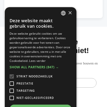
×
Deze website maakt
DUTCH
gebruik van cookies.
FRENCH
Deze website gebruikt cookies om uw
gebruikservaring te verbeteren. Cookies
Mis de laatste
worden gebruikt voor het tonen van
gepersonaliseerde advertenties. Door onze
bouwnieuwtjes niet!
website te gebruiken, stemt u in met alle
cookies in overeenstemming met ons
Cookiebeleid.
Lees verder
Ontvang onze wekelijkse updates vol nuttige tips over bouwen en
SHOW ALL PARTNERS
(847) →
verbouwen.
STRIKT NOODZAKELIJK
E-
mail
PRESTATIE
TARGETING
NIET-GECLASSIFICEERD