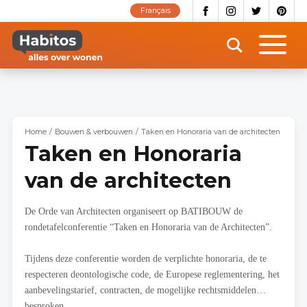
Overslaan
Français
en
naar
de
inhoud
gaan
Home
Bouwen & verbouwen
Taken en Honoraria van de architecten
Taken en Honoraria
van de architecten
De Orde van Architecten organiseert op BATIBOUW de
rondetafelconferentie “Taken en Honoraria van de Architecten”.
Tijdens deze conferentie worden de verplichte honoraria, de te
respecteren deontologische code, de Europese reglementering, het
aanbevelingstarief, contracten, de mogelijke rechtsmiddelen…
besproken.