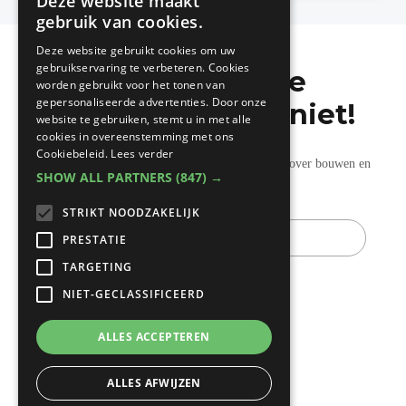
Deze website maakt
DUTCH
gebruik van cookies.
FRENCH
Deze website gebruikt cookies om uw
gebruikservaring te verbeteren. Cookies
Mis de laatste
worden gebruikt voor het tonen van
gepersonaliseerde advertenties. Door onze
bouwnieuwtjes niet!
website te gebruiken, stemt u in met alle
cookies in overeenstemming met ons
Cookiebeleid.
Lees verder
Ontvang onze wekelijkse updates vol nuttige tips over bouwen en
SHOW ALL PARTNERS
(847) →
verbouwen.
STRIKT NOODZAKELIJK
E-
mail
PRESTATIE
TARGETING
NIET-GECLASSIFICEERD
ALLES ACCEPTEREN
ALLES AFWIJZEN