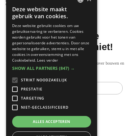
Ramen en deuren
Garage
Deze website maakt
DUTCH
gebruik van cookies.
FRENCH
Deze website gebruikt cookies om uw
gebruikservaring te verbeteren. Cookies
Mis de laatste
worden gebruikt voor het tonen van
gepersonaliseerde advertenties. Door onze
bouwnieuwtjes niet!
website te gebruiken, stemt u in met alle
cookies in overeenstemming met ons
Cookiebeleid.
Lees verder
Ontvang onze wekelijkse updates vol nuttige tips over bouwen en
SHOW ALL PARTNERS
(847) →
verbouwen.
STRIKT NOODZAKELIJK
E-
mail
PRESTATIE
TARGETING
NIET-GECLASSIFICEERD
ALLES ACCEPTEREN