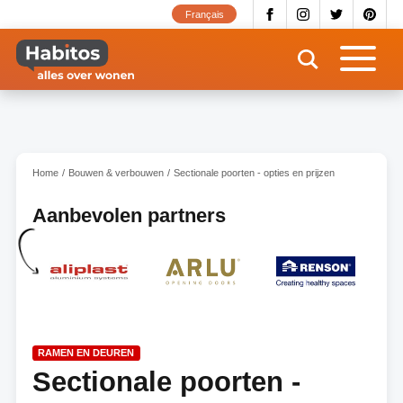
Overslaan
Français
en
naar
de
inhoud
gaan
Home
Bouwen & verbouwen
Sectionale poorten - opties en prijzen
Aanbevolen partners
RAMEN EN DEUREN
Sectionale poorten -