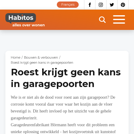
Overslaan
Français
en
naar
de
inhoud
gaan
Home
Bouwen & verbouwen
Roest krijgt geen kans in garagepoorten
Roest krijgt geen kans
in garagepoorten
Wie is er niet als de dood voor roest aan zijn garagepoort? De
corrosie komt vooral daar voor waar het kozijn aan de vloer
bevestigd is. Dit heeft invloed op het uitzicht van de gehele
garagedeurinrit.
Garagedeurenfabrikant Hörmann heeft voor dit probleem een
unieke oplossing ontwikkeld - het kozijnvoetstuk uit kunststof