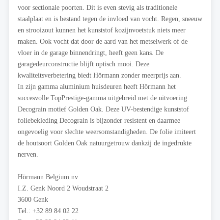
voor sectionale poorten. Dit is even stevig als traditionele
staalplaat en is bestand tegen de invloed van vocht. Regen, sneeuw
en strooizout kunnen het kunststof kozijnvoetstuk niets meer
maken. Ook vocht dat door de aard van het metselwerk of de
vloer in de garage binnendringt, heeft geen kans. De
garagedeurconstructie blijft optisch mooi. Deze
kwaliteitsverbetering biedt Hörmann zonder meerprijs aan.
In zijn gamma aluminium huisdeuren heeft Hörmann het
succesvolle TopPrestige-gamma uitgebreid met de uitvoering
Decograin motief Golden Oak. Deze UV-bestendige kunststof
foliebekleding Decograin is bijzonder resistent en daarmee
ongevoelig voor slechte weersomstandigheden. De folie imiteert
de houtsoort Golden Oak natuurgetrouw dankzij de ingedrukte
nerven.
Hörmann Belgium nv
I.Z. Genk Noord 2 Woudstraat 2
3600 Genk
Tel.: +32 89 84 02 22