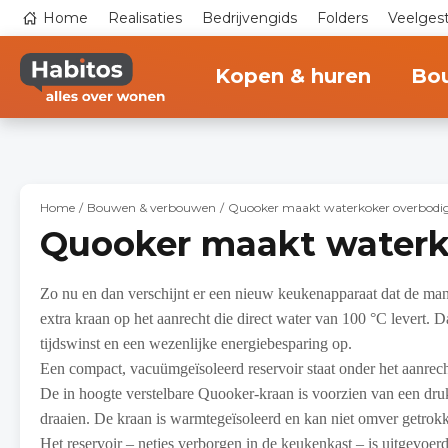
Overslaan
Top
Home
Realisaties
Bedrijvengids
Folders
Veelges
en
navigation
naar
Main
de
navigation
inhoud
Kopen & huren
Bo
gaan
Home
Bouwen & verbouwen
Quooker maakt waterkoker overbodi
Quooker maakt waterk
Zo nu en dan verschijnt er een nieuw keukenapparaat dat de man
extra kraan op het aanrecht die direct water van 100 °C levert.
tijdswinst en een wezenlijke energiebesparing op.
Een compact, vacuümgeïsoleerd reservoir staat onder het aanrecht
De in hoogte verstelbare Quooker-kraan is voorzien van een dr
draaien. De kraan is warmtegeïsoleerd en kan niet omver getrok
Het reservoir – netjes verborgen in de keukenkast – is uitgevoerd