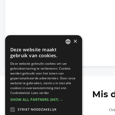
×
Deze website maakt
DUTCH
gebruik van cookies.
FRENCH
Deze website gebruikt cookies om uw
gebruikservaring te verbeteren. Cookies
worden gebruikt voor het tonen van
gepersonaliseerde advertenties. Door onze
website te gebruiken, stemt u in met alle
cookies in overeenstemming met ons
Mis 
Cookiebeleid.
Lees verder
SHOW ALL PARTNERS
(847) →
STRIKT NOODZAKELIJK
Ont