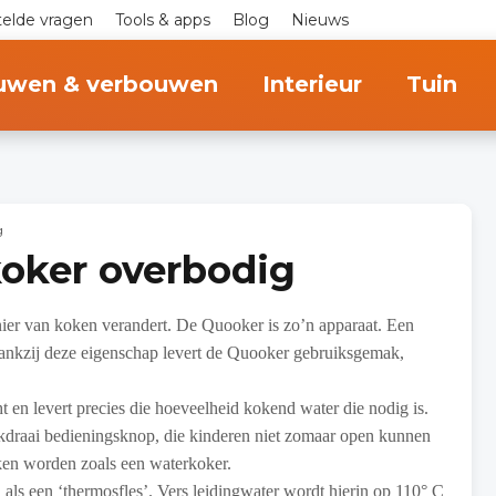
telde vragen
Tools & apps
Blog
Nieuws
uwen & verbouwen
Interieur
Tuin
g
oker overbodig
ier van koken verandert. De Quooker is zo’n apparaat. Een
 Dankzij deze eigenschap levert de Quooker gebruiksgemak,
 en levert precies die hoeveelheid kokend water die nodig is.
ukdraai bedieningsknop, die kinderen niet zomaar open kunnen
ken worden zoals een waterkoker.
 als een ‘thermosfles’. Vers leidingwater wordt hierin op 110° C