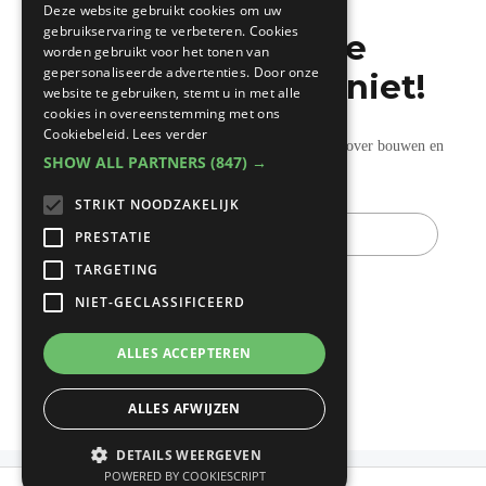
Deze website gebruikt cookies om uw
gebruikservaring te verbeteren. Cookies
Mis de laatste
worden gebruikt voor het tonen van
gepersonaliseerde advertenties. Door onze
bouwnieuwtjes niet!
website te gebruiken, stemt u in met alle
cookies in overeenstemming met ons
Cookiebeleid.
Lees verder
Ontvang onze wekelijkse updates vol nuttige tips over bouwen en
SHOW ALL PARTNERS
(847) →
verbouwen.
STRIKT NOODZAKELIJK
E-
mail
PRESTATIE
TARGETING
NIET-GECLASSIFICEERD
ALLES ACCEPTEREN
ALLES AFWIJZEN
DETAILS WEERGEVEN
POWERED BY COOKIESCRIPT