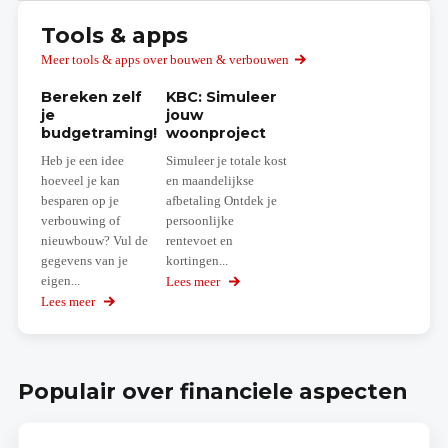
Tools & apps
Meer tools & apps over bouwen & verbouwen
Bereken zelf
KBC: Simuleer
je
jouw
budgetraming!
woonproject
Heb je een idee
Simuleer je totale kost
hoeveel je kan
en maandelijkse
besparen op je
afbetaling Ontdek je
verbouwing of
persoonlijke
nieuwbouw? Vul de
rentevoet en
gegevens van je
kortingen...
eigen...
Lees meer
over
Simuleer
Lees meer
over
jouw
Bereken
woonproject
zelf
je
budgetraming!
Populair over financiele aspecten