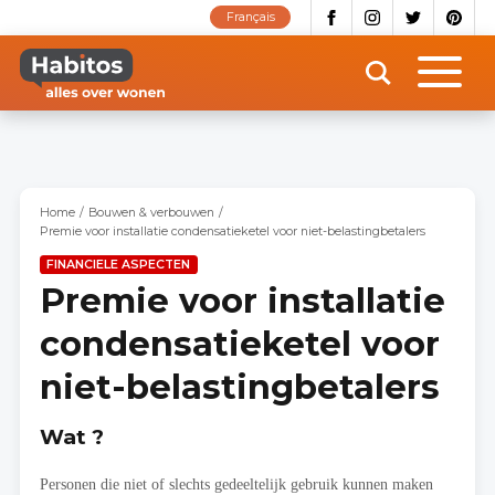
Overslaan
Français
en
naar
de
inhoud
gaan
Home
Bouwen & verbouwen
Premie voor installatie condensatieketel voor niet-belastingbetalers
FINANCIELE ASPECTEN
Premie voor installatie
condensatieketel voor
niet-belastingbetalers
Wat ?
Personen die niet of slechts gedeeltelijk gebruik kunnen maken