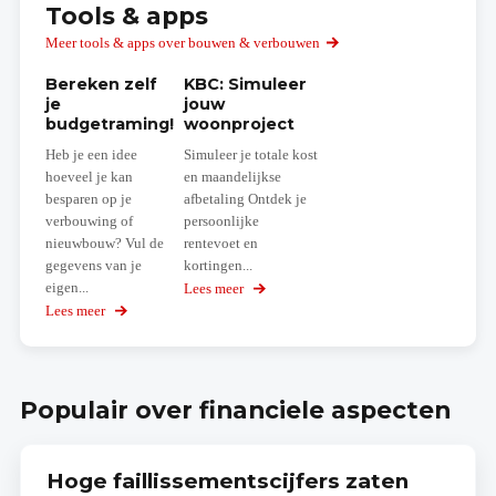
Tools & apps
Meer tools & apps over bouwen & verbouwen
Bereken zelf
KBC: Simuleer
je
jouw
budgetraming!
woonproject
Heb je een idee
Simuleer je totale kost
hoeveel je kan
en maandelijkse
besparen op je
afbetaling Ontdek je
verbouwing of
persoonlijke
nieuwbouw? Vul de
rentevoet en
gegevens van je
kortingen...
eigen...
Lees meer
over
Simuleer
Lees meer
over
jouw
Bereken
woonproject
zelf
je
budgetraming!
Populair over financiele aspecten
Hoge faillissementscijfers zaten