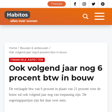
Overslaan
Français
en
naar
de
inhoud
gaan
Home
Bouwen & verbouwen
Ook volgend jaar nog 6 procent btw in bouw
FINANCIELE ASPECTEN
Ook volgend jaar nog 6
procent btw in bouw
De verlaagde btw van 6 procent in plaats van 21 procent voor de
bouw zal ook volgend jaar nog van toepassing zijn. De
regeringspartijen zijn het daar over eens.