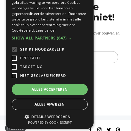
gebruikservaring te verbeteren. Cookies
Mis de laatste
worden gebruikt voor het tonen van
gepersonaliseerde advertenties. Door onze
bouwnieuwtjes niet!
website te gebruiken, stemt u in met alle
cookies in overeenstemming met ons
Cookiebeleid.
Lees verder
Ontvang onze wekelijkse updates vol nuttige tips over bouwen en
SHOW ALL PARTNERS
(847) →
verbouwen.
STRIKT NOODZAKELIJK
E-
mail
PRESTATIE
TARGETING
NIET-GECLASSIFICEERD
ALLES ACCEPTEREN
ALLES AFWIJZEN
DETAILS WEERGEVEN
POWERED BY COOKIESCRIPT