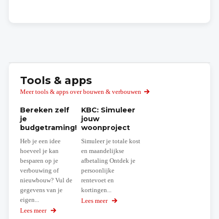
Tools & apps
Meer tools & apps over bouwen & verbouwen
Bereken zelf
KBC: Simuleer
je
jouw
budgetraming!
woonproject
Heb je een idee
Simuleer je totale kost
hoeveel je kan
en maandelijkse
besparen op je
afbetaling Ontdek je
verbouwing of
persoonlijke
nieuwbouw? Vul de
rentevoet en
gegevens van je
kortingen...
eigen...
Lees meer
over
Simuleer
Lees meer
over
jouw
Bereken