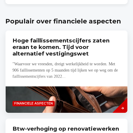
woonproject
zelf
je
budgetraming!
Populair over financiele aspecten
Hoge faillissementscijfers zaten
eraan te komen. Tijd voor
alternatief vestigingswet
"Waarvoor we vreesden, dreigt werkelijkheid te worden. Met
906 faillissementen op 5 maanden tijd lijken we op weg om de
faillissementscijfers van 2022...
Lees
FINANCIELE ASPECTEN
meer
Btw-verhoging op renovatiewerken