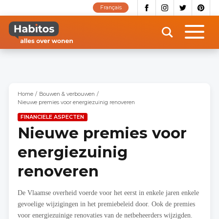
Overslaan
Français
en
naar
de
inhoud
gaan
Home
Bouwen & verbouwen
Nieuwe premies voor energiezuinig renoveren
FINANCIELE ASPECTEN
Nieuwe premies voor
energiezuinig
renoveren
De Vlaamse overheid voerde voor het eerst in enkele jaren enkele
gevoelige wijzigingen in het premiebeleid door. Ook de premies
voor energiezuinige renovaties van de netbeheerders wijzigden.