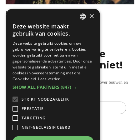
KBC: Wat is een hypothecaire lening?
×
Kopen en verkopen
Financiele aspecten
Deze website maakt
DUTCH
gebruik van cookies.
FRENCH
Deze website gebruikt cookies om uw
gebruikservaring te verbeteren. Cookies
Mis de laatste
worden gebruikt voor het tonen van
gepersonaliseerde advertenties. Door onze
bouwnieuwtjes niet!
website te gebruiken, stemt u in met alle
cookies in overeenstemming met ons
Cookiebeleid.
Lees verder
Ontvang onze wekelijkse updates vol nuttige tips over bouwen en
SHOW ALL PARTNERS
(847) →
verbouwen.
STRIKT NOODZAKELIJK
E-
mail
PRESTATIE
TARGETING
NIET-GECLASSIFICEERD