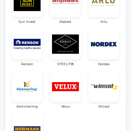
Sun Invest
Aliplast
Arlu
Renson
STEELIT®
Nordex
Kömmerling
Velux
Winsol