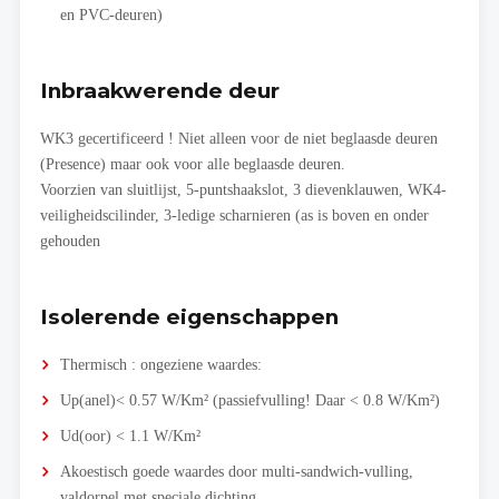
en PVC-deuren)
Inbraakwerende deur
WK3 gecertificeerd ! Niet alleen voor de niet beglaasde deuren
(Presence) maar ook voor alle beglaasde deuren.
Voorzien van sluitlijst, 5-puntshaakslot, 3 dievenklauwen, WK4-
veiligheidscilinder, 3-ledige scharnieren (as is boven en onder
gehouden
Isolerende eigenschappen
Thermisch : ongeziene waardes:
Up(anel)< 0.57 W/Km² (passiefvulling! Daar < 0.8 W/Km²)
Ud(oor) < 1.1 W/Km²
Akoestisch goede waardes door multi-sandwich-vulling,
valdorpel met speciale dichting…