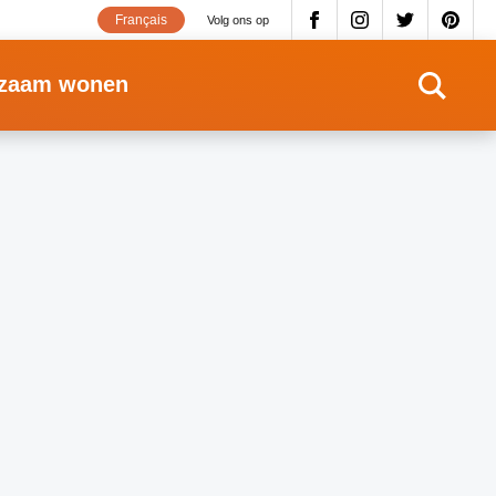
Français
Volg ons op
zaam wonen