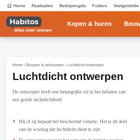
Overslaan
Top
Home
Realisaties
Bedrijvengids
Folders
Veelgestelde
en
navigation
naar
Main
de
navigation
inhoud
Kopen & huren
Bouw
gaan
Home
Bouwen & verbouwen
Luchtdicht ontwerpen
Luchtdicht ontwerpen
De ontwerper heeft een belangrijke rol in het behalen van
een goede luchtdichtheid.
Hij of zij bepaalt het beschermd volume. Het is dit deel
van de woning dat luchtdicht dient te zijn