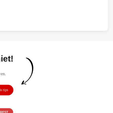
iet!
wen.
EREST