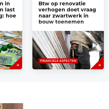
n in
Btw op renovatie
 last
verhogen doet vraag
g: hoe
naar zwartwerk in
bouw toenemen
“Als de federale regering de bedoeling
heeft om betaalbaar wonen mogelijk te
s,
maken door zwartwerk, dan is ze goed
et aantal
op weg”, aldus Bouwunie-topman
ren
Jean...
d al een
Lees
Lees
FINANCIELE ASPECTEN
meer
meer