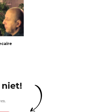
ecaire
niet!
wen.