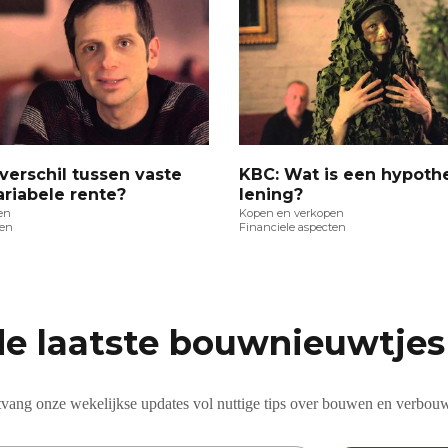
 verschil tussen vaste
KBC: Wat is een hypoth
ariabele rente?
lening?
en
Kopen en verkopen
ten
Financiele aspecten
de laatste bouwnieuwtjes 
vang onze wekelijkse updates vol nuttige tips over bouwen en verbou