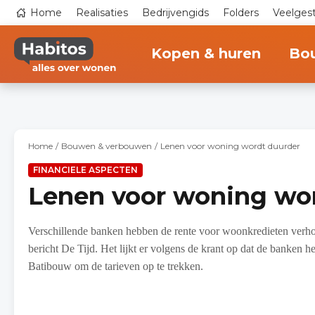
Overslaan
Top
Home
Realisaties
Bedrijvengids
Folders
Veelges
en
navigation
naar
Main
de
navigation
inhoud
Kopen & huren
Bo
gaan
Home
Bouwen & verbouwen
Lenen voor woning wordt duurder
FINANCIELE ASPECTEN
Lenen voor woning wo
Verschillende banken hebben de rente voor woonkredieten verho
bericht De Tijd. Het lijkt er volgens de krant op dat de banken 
Batibouw om de tarieven op te trekken.