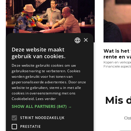
×
Deze website maakt
KBC: Wat is een renteherziening?
Wat is het
DUTCH
gebruik van cookies.
rente en v
Kopen en verkopen
Financiele aspecten
FRENCH
Kopen en verkop
Deze website gebruikt cookies om uw
Financiele aspec
gebruikservaring te verbeteren. Cookies
worden gebruikt voor het tonen van
gepersonaliseerde advertenties. Door onze
website te gebruiken, stemt u in met alle
cookies in overeenstemming met ons
Mis 
Cookiebeleid.
Lees verder
SHOW ALL PARTNERS
(847) →
STRIKT NOODZAKELIJK
Ont
PRESTATIE