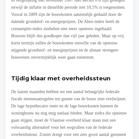
in vergelijking met november 2007 met slechts 6% zijn gestegen
terwijl de inflatie in diezelfde periode met 10,5% is toegenomen.
Vooral in 2009 zijn de bouwkosten aanzienlijk gedaald door de
dalende grondstof- en energieprijzen. De Abex-index heeft de
consumptie-index sindsdien niet meer opnieuw ingehaald.
Bouwen blijft dus goedkoper dan vijf jaar geleden. Maar op vrij
korte termijn zullen de bouwkosten omwille van de opnieuw
stijgende grondstof- en energieprijzen en de almaar strengere
bouweisen onvermijdelijk weer gaan toenemen.
Tijdig klaar met overheidssteun
De laatste maanden hebben we een aantal belangrijke federale
fiscale steunmaatregelen ten gunste van de bouw zien verdwijnen.
De lage hypothecaire rente en de lage bouwkosten kunnen de
woningbouw nu nog enig soelaas bieden. Maar zodra die opnieuw
gaan stijgen, moet de Vlaamse overheid klaar staan met een
volwaardig alternatief voor het wegvallen van de federale
overheidssteun. Zoniet dreigt voor een zeer groot aantal gezinnen