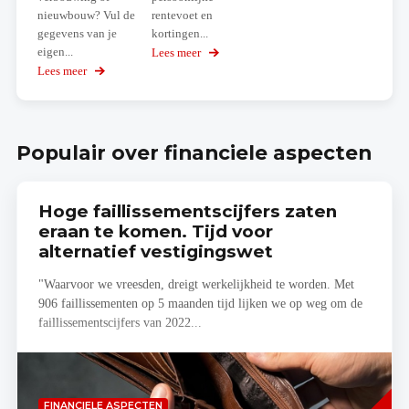
nieuwbouw? Vul de
rentevoet en
gegevens van je
kortingen...
eigen...
Lees meer
over
Simuleer
Lees meer
over
jouw
Bereken
woonproject
zelf
je
budgetraming!
Populair over financiele aspecten
Hoge faillissementscijfers zaten
eraan te komen. Tijd voor
alternatief vestigingswet
"Waarvoor we vreesden, dreigt werkelijkheid te worden. Met
906 faillissementen op 5 maanden tijd lijken we op weg om de
faillissementscijfers van 2022...
Lees
FINANCIELE ASPECTEN