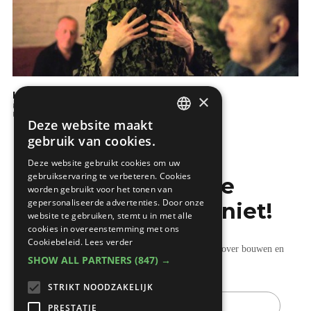
KBC: Wat is een hypothecaire lening?
×
Kopen en verkopen
Financiele aspecten
Deze website maakt
DUTCH
gebruik van cookies.
FRENCH
Deze website gebruikt cookies om uw
gebruikservaring te verbeteren. Cookies
Mis de laatste
worden gebruikt voor het tonen van
gepersonaliseerde advertenties. Door onze
bouwnieuwtjes niet!
website te gebruiken, stemt u in met alle
cookies in overeenstemming met ons
Cookiebeleid.
Lees verder
Ontvang onze wekelijkse updates vol nuttige tips over bouwen en
SHOW ALL PARTNERS
(847) →
verbouwen.
STRIKT NOODZAKELIJK
E-
mail
PRESTATIE