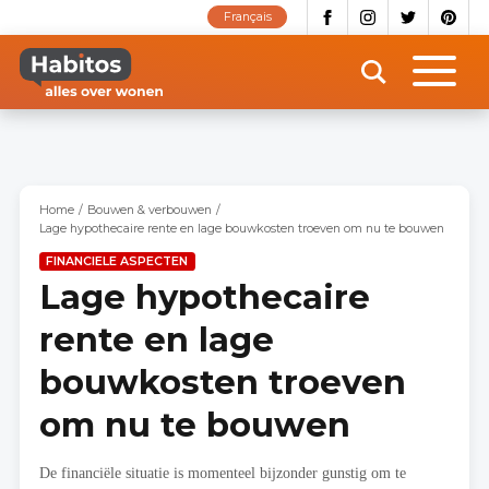
Overslaan
Français
en
naar
de
inhoud
gaan
Home
Bouwen & verbouwen
Lage hypothecaire rente en lage bouwkosten troeven om nu te bouwen
FINANCIELE ASPECTEN
Lage hypothecaire
rente en lage
bouwkosten troeven
om nu te bouwen
De financiële situatie is momenteel bijzonder gunstig om te