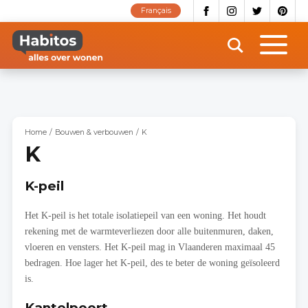
Overslaan
Français
en
naar
de
inhoud
gaan
Home
Bouwen & verbouwen
K
K
K-peil
Het K-peil is het totale isolatiepeil van een woning. Het houdt
rekening met de warmteverliezen door alle buitenmuren, daken,
vloeren en vensters. Het K-peil mag in Vlaanderen maximaal 45
bedragen. Hoe lager het K-peil, des te beter de woning geïsoleerd
is.
Kantelpoort