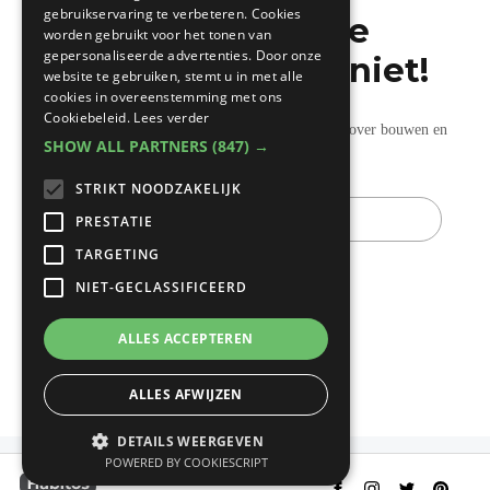
gebruikservaring te verbeteren. Cookies
Mis de laatste
worden gebruikt voor het tonen van
gepersonaliseerde advertenties. Door onze
bouwnieuwtjes niet!
website te gebruiken, stemt u in met alle
cookies in overeenstemming met ons
Cookiebeleid.
Lees verder
Ontvang onze wekelijkse updates vol nuttige tips over bouwen en
SHOW ALL PARTNERS
(847) →
verbouwen.
STRIKT NOODZAKELIJK
E-
mail
PRESTATIE
TARGETING
NIET-GECLASSIFICEERD
ALLES ACCEPTEREN
ALLES AFWIJZEN
DETAILS WEERGEVEN
POWERED BY COOKIESCRIPT