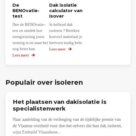
De
Dak isolatie
BENOvatie-
calculator van
test
Isover
Doe de BENOvatie-
Je hellend dak
test en ontdek hoe
isoleren ? Bereken
energiezuinig jouw
hoeveel materiaal je
woning is en waar het
hiervoor nodig hebt.
nog beter kan.
Lees meer
over
Dak
Lees meer
over
isolatie
De
calculator
BENOvatie-
van
test
Isover
Populair over isoleren
Het plaatsen van dakisolatie is
specialistenwerk
Naar aanleiding van de verlenging van de tijdelijke premie van
de Vlaamse overheid voor doe-het-zelvers die hun dak isoleren,
wijst Embuild Vlaanderen...