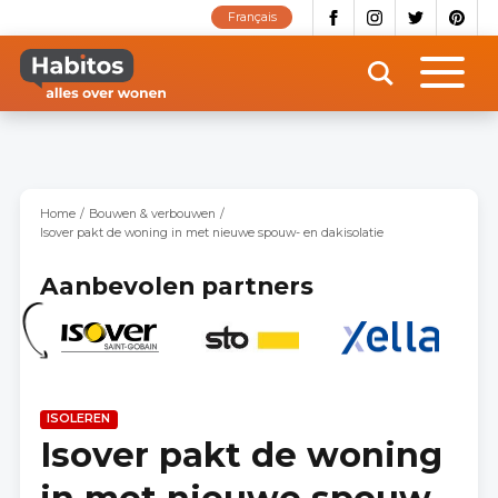
Overslaan
Français
en
naar
de
inhoud
gaan
Home
Bouwen & verbouwen
Isover pakt de woning in met nieuwe spouw- en dakisolatie
Aanbevolen partners
ISOLEREN
Isover pakt de woning