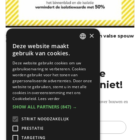
×
Saint-Gobain Isover : Spouwzaken - Een valse spouw
Isoleren
Deze website maakt
DUTCH
gebruik van cookies.
FRENCH
Deze website gebruikt cookies om uw
gebruikservaring te verbeteren. Cookies
Mis de laatste
worden gebruikt voor het tonen van
gepersonaliseerde advertenties. Door onze
bouwnieuwtjes niet!
website te gebruiken, stemt u in met alle
cookies in overeenstemming met ons
Cookiebeleid.
Lees verder
Ontvang onze wekelijkse updates vol nuttige tips over bouwen en
SHOW ALL PARTNERS
(847) →
verbouwen.
STRIKT NOODZAKELIJK
E-
mail
PRESTATIE
TARGETING