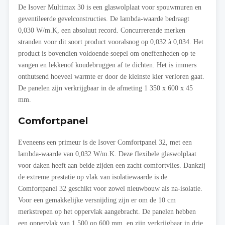
De Isover Multimax 30 is een glaswolplaat voor spouwmuren en
geventileerde gevelconstructies. De lambda-waarde bedraagt
0,030 W/m.K, een absoluut record. Concurrerende merken
stranden voor dit soort product vooralsnog op 0,032 à 0,034. Het
product is bovendien voldoende soepel om oneffenheden op te
vangen en lekkenof koudebruggen af te dichten. Het is immers
onthutsend hoeveel warmte er door de kleinste kier verloren gaat.
De panelen zijn verkrijgbaar in de afmeting 1 350 x 600 x 45
mm.
Comfortpanel
Eveneens een primeur is de Isover Comfortpanel 32, met een
lambda-waarde van 0,032 W/m.K. Deze flexibele glaswolplaat
voor daken heeft aan beide zijden een zacht comfortvlies. Dankzij
de extreme prestatie op vlak van isolatiewaarde is de
Comfortpanel 32 geschikt voor zowel nieuwbouw als na-isolatie.
Voor een gemakkelijke versnijding zijn er om de 10 cm
merkstrepen op het oppervlak aangebracht. De panelen hebben
een oppervlak van 1 500 op 600 mm, en zijn verkrijgbaar in drie