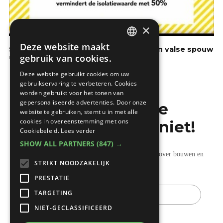
×
Deze website maakt
Saint-Gobain Isover : Spouwzaken - Een valse spouw
DUTCH
gebruik van cookies.
Isoleren
FRENCH
Deze website gebruikt cookies om uw
gebruikservaring te verbeteren. Cookies
worden gebruikt voor het tonen van
gepersonaliseerde advertenties. Door onze
Mis de laatste
website te gebruiken, stemt u in met alle
cookies in overeenstemming met ons
bouwnieuwtjes niet!
Cookiebeleid.
Lees verder
SHOW ALL PARTNERS
(847) →
Ontvang onze wekelijkse updates vol nuttige tips over bouwen en
STRIKT NOODZAKELIJK
verbouwen.
PRESTATIE
E-
TARGETING
mail
NIET-GECLASSIFICEERD