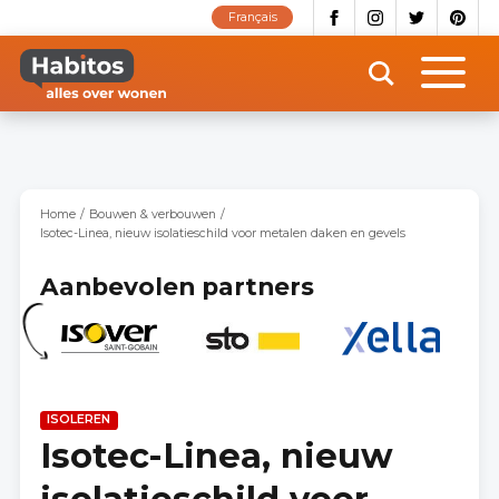
Overslaan
Français
en
naar
de
inhoud
gaan
Home
Bouwen & verbouwen
Isotec-Linea, nieuw isolatieschild voor metalen daken en gevels
Aanbevolen partners
ISOLEREN
Isotec-Linea, nieuw