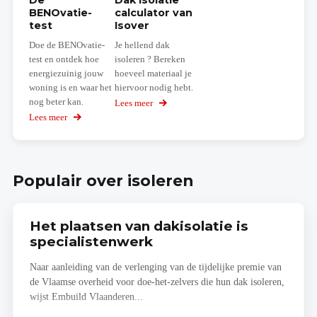
De
Dak isolatie
BENOvatie-
calculator van
test
Isover
Doe de BENOvatie-
Je hellend dak
test en ontdek hoe
isoleren ? Bereken
energiezuinig jouw
hoeveel materiaal je
woning is en waar het
hiervoor nodig hebt.
nog beter kan.
Lees meer
over
Dak
Lees meer
over
isolatie
De
calculator
BENOvatie-
van
test
Isover
Populair over isoleren
Het plaatsen van dakisolatie is
specialistenwerk
Naar aanleiding van de verlenging van de tijdelijke premie van
de Vlaamse overheid voor doe-het-zelvers die hun dak isoleren,
wijst Embuild Vlaanderen...