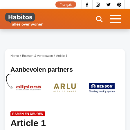
Overslaan
Français
en
naar
de
inhoud
gaan
Home
Bouwen & verbouwen
Article 1
Aanbevolen partners
RAMEN EN DEUREN
Article 1