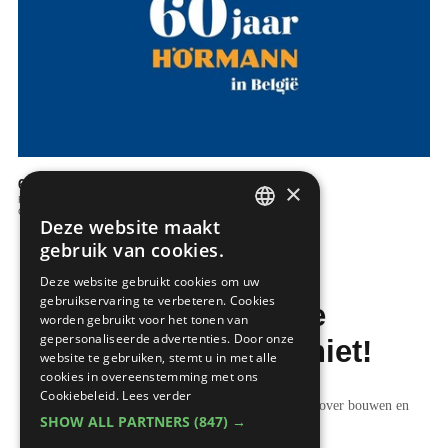
60 jaar Hörmann
×
Ramen en deuren
Garage
Deze website maakt
DUTCH
gebruik van cookies.
FRENCH
Deze website gebruikt cookies om uw
gebruikservaring te verbeteren. Cookies
Mis de laatste
worden gebruikt voor het tonen van
gepersonaliseerde advertenties. Door onze
bouwnieuwtjes niet!
website te gebruiken, stemt u in met alle
cookies in overeenstemming met ons
Cookiebeleid.
Lees verder
Ontvang onze wekelijkse updates vol nuttige tips over bouwen en
SHOW ALL PARTNERS
(847) →
verbouwen.