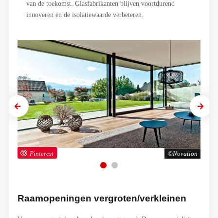
van de toekomst. Glasfabrikanten blijven voortdurend
innoveren en de isolatiewaarde verbeteren.
Previous
Next
ation
Pinterest
Novation
Pi
Raamopeningen vergroten/verkleinen