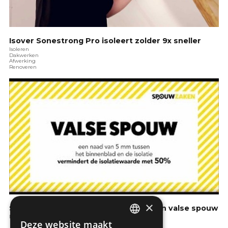
Isover Sonestrong Pro isoleert zolder 9x sneller
Isoleren
Dakwerken
Afwerking
Renoveren
×
Saint-Gobain Isover : Spouwzaken - Een valse spouw
Isoleren
Deze website maakt
DUTCH