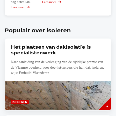
nog beter kan.
Lees meer
over
Dak
Lees meer
over
isolatie
De
calculator
BENOvatie-
van
test
Isover
Populair over isoleren
Het plaatsen van dakisolatie is
specialistenwerk
Naar aanleiding van de verlenging van de tijdelijke premie van
de Vlaamse overheid voor doe-het-zelvers die hun dak isoleren,
wijst Embuild Vlaanderen...
Lees
ISOLEREN
meer