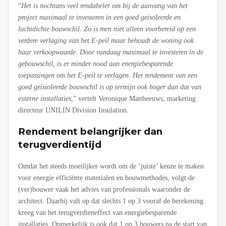
“
Het is nochtans veel rendabeler om bij de aanvang van het
project maximaal te investeren in een goed geïsoleerde en
luchtdichte bouwschil. Zo is men niet alleen voorbereid op een
verdere verlaging van het E-peil maar behoudt de woning ook
haar verkoopwaarde. Door vandaag maximaal te investeren in de
gebouwschil, is er minder nood aan energiebesparende
toepassingen om het E-peil te verlagen. Het rendement van een
goed geïsioleerde bouwschil is op termijn ook hoger dan dat van
externe installaties,
” vertelt Veronique Mattheeuws, marketing
directeur UNILIN Division Insulation.
Rendement belangrijker dan
terugverdientijd
Omdat het steeds moeilijker wordt om de ‘juiste’ keuze te maken
voor energie efficiënte materialen en bouwmethodes, volgt de
(ver)bouwer vaak het advies van professionals waaronder de
architect. Daarbij valt op dat slechts 1 op 3 vooraf de berekening
kreeg van het terugverdieneffect van energiebesparende
installaties. Opmerkelijk is ook dat 1 op 3 bouwers na de start van