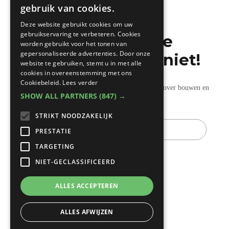
gebruik van cookies.
FRENCH
Deze website gebruikt cookies om uw
gebruikservaring te verbeteren. Cookies
Mis de laatste
worden gebruikt voor het tonen van
gepersonaliseerde advertenties. Door onze
bouwnieuwtjes niet!
website te gebruiken, stemt u in met alle
cookies in overeenstemming met ons
Cookiebeleid.
Lees verder
Ontvang onze wekelijkse updates vol nuttige tips over bouwen en
SHOW ALL PARTNERS
(847) →
verbouwen.
STRIKT NOODZAKELIJK
E-
mail
PRESTATIE
TARGETING
NIET-GECLASSIFICEERD
ALLES ACCEPTEREN
ALLES AFWIJZEN