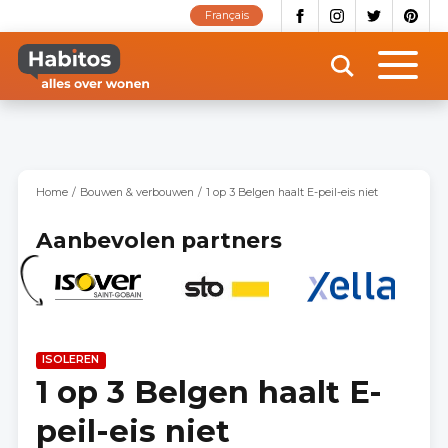
Overslaan
Français
en
naar
de
inhoud
gaan
Home
Bouwen & verbouwen
1 op 3 Belgen haalt E-peil-eis niet
Aanbevolen partners
ISOLEREN
1 op 3 Belgen haalt E-
peil-eis niet