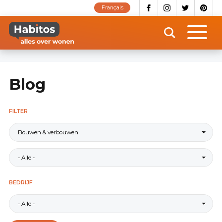
Overslaan
Français
en
naar
de
inhoud
gaan
Blog
FILTER
Bouwen & verbouwen
- Alle -
BEDRIJF
- Alle -