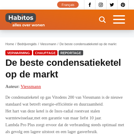
Overslaan
Français
en
naar
de
inhoud
gaan
Home
Bedrijvengids
Viessmann
De beste condensatieketel op de markt
VERWARMING
CHAUFFAGE
REPORTAGE
De beste condensatieketel
op de markt
Auteur:
Viessmann
De condensatieketel op gas Vitodens 200 van Viessmann is de nieuwe
standaard wat betreft energie-efficiëntie en duurzaamheid.
Het hart van deze ketel is de Inox-radial roestvast stalen
warmtewisselaar,met een garantie van maar liefst 10 jaar.
Lambda Pro Plus zorgt ervoor dat de verbranding steeds optimaal met
als gevolg een lagere uitstoot en een lager gasverbruik.