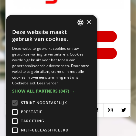
×
Deze website maakt
DUTCH
Contact VIESSMANN
gebruik van cookies.
FRENCH
Deze website gebruikt cookies om uw
Bezoek website
gebruikservaring te verbeteren. Cookies
worden gebruikt voor het tonen van
gepersonaliseerde advertenties. Door onze
+32 080 09 99 40
website te gebruiken, stemt u in met alle
cookies in overeenstemming met ons
Vind een dealer/showroom in de buurt
Cookiebeleid.
Lees verder
SHOW ALL PARTNERS
(847) →
Hermesstraat 14 , 1930 Zaventem
STRIKT NOODZAKELIJK
PRESTATIE
TARGETING
NIET-GECLASSIFICEERD