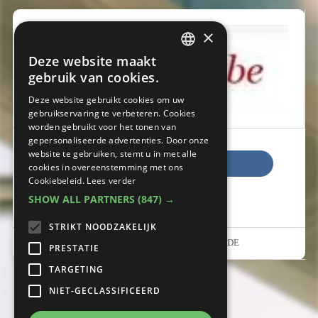
×
Deze website maakt
DUTCH
gebruik van cookies.
FRENCH
Deze website gebruikt cookies om uw
gebruikservaring te verbeteren. Cookies
worden gebruikt voor het tonen van
gepersonaliseerde advertenties. Door onze
website te gebruiken, stemt u in met alle
Bezoek website
cookies in overeenstemming met ons
Cookiebeleid.
Lees verder
SHOW ALL PARTNERS
(847) →
02 645 52 11
STRIKT NOODZAKELIJK
Vorstlaan 68 , 1170 WATERMAAL-BOSVOORDE
PRESTATIE
TARGETING
NIET-GECLASSIFICEERD