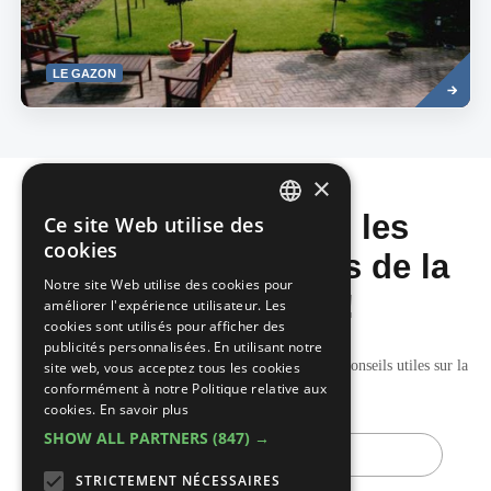
Read
LE GAZON
more
×
Ne manquez pas les
Ce site Web utilise des
DUTCH
cookies
dernières nouvelles de la
FRENCH
Notre site Web utilise des cookies pour
construction!
améliorer l'expérience utilisateur. Les
cookies sont utilisés pour afficher des
publicités personnalisées. En utilisant notre
Recevez nos mises à jour hebdomadaires pleines de conseils utiles sur la
site web, vous acceptez tous les cookies
conformément à notre Politique relative aux
construction et la rénovation.
cookies.
En savoir plus
SHOW ALL PARTNERS
(847) →
E-
mail
STRICTEMENT NÉCESSAIRES