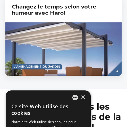
Changez le temps selon votre
humeur avec Harol
Read
L'AMÉNAGEMENT DU JARDIN
more
×
Ne manquez pas les
Ce site Web utilise des
DUTCH
cookies
dernières nouvelles de la
FRENCH
Notre site Web utilise des cookies pour