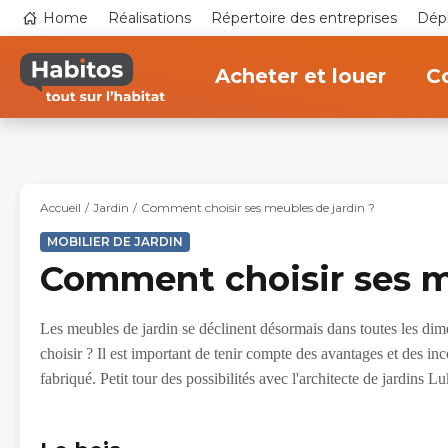
Aller
Top
Home
Réalisations
Répertoire des entreprises
Dépl
au
navigation
contenu
Main
principal
navigation
Acheter et louer
Co
Accueil
Jardin
Comment choisir ses meubles de jardin ?
MOBILIER DE JARDIN
Comment choisir ses m
Les meubles de jardin se déclinent désormais dans toutes les dim
choisir ? Il est important de tenir compte des avantages et des in
fabriqué. Petit tour des possibilités avec l'architecte de jardins L