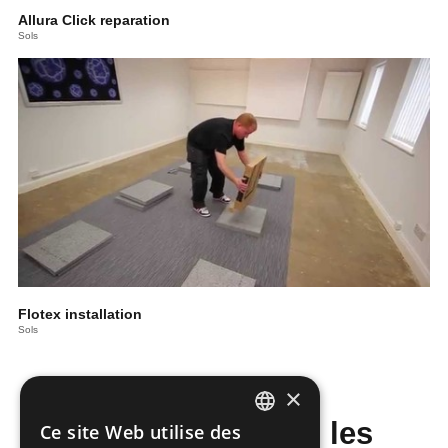
Allura Click reparation
Sols
Flotex installation
Sols
×
Ne manquez pas les
Ce site Web utilise des
DUTCH