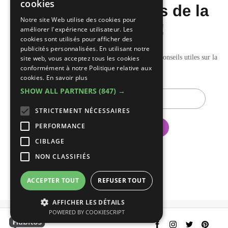
cookies
dernières nouvelles de la
FRENCH
Notre site Web utilise des cookies pour
construction!
améliorer l'expérience utilisateur. Les
cookies sont utilisés pour afficher des
publicités personnalisées. En utilisant notre
Recevez nos mises à jour hebdomadaires pleines de conseils utiles sur la
site web, vous acceptez tous les cookies
conformément à notre Politique relative aux
construction et la rénovation.
cookies.
En savoir plus
SHOW ALL PARTNERS
(847) →
E-
mail
STRICTEMENT NÉCESSAIRES
PERFORMANCE
CIBLAGE
NON CLASSIFIÉS
ACCEPTER TOUT
REFUSER TOUT
AFFICHER LES DÉTAILS
POWERED BY COOKIESCRIPT