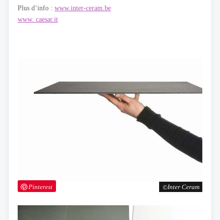
Plus d’info :
www.inter-ceram.be
www. caesar.it
Pinterest
Inter Ceram