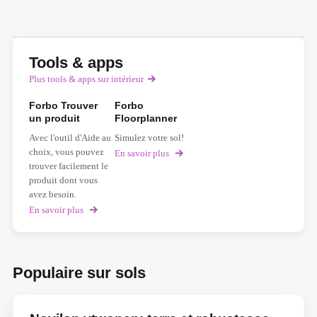
Tools & apps
Plus tools & apps sur intérieur
Forbo Trouver
Forbo
un produit
Floorplanner
Avec l'outil d'Aide au
Simulez votre sol!
choix, vous pouvez
En savoir plus
sur
Forbo
trouver facilement le
Floorplanner
produit dont vous
avez besoin.
En savoir plus
sur
Forbo
Trouver
un
produit
Populaire sur sols