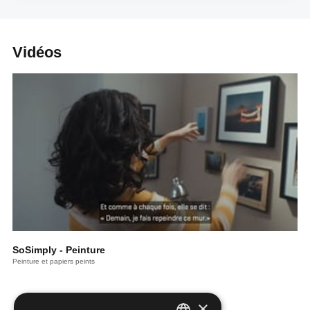
Vidéos
SoSimply - Peinture
Peinture et papiers peints
×