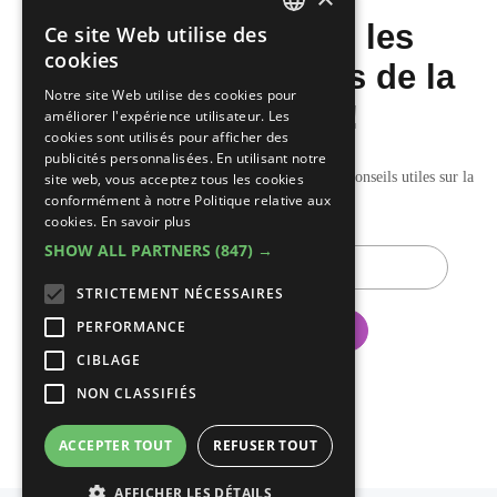
Ne manquez pas les
Ce site Web utilise des
DUTCH
cookies
dernières nouvelles de la
FRENCH
Notre site Web utilise des cookies pour
construction!
améliorer l'expérience utilisateur. Les
cookies sont utilisés pour afficher des
publicités personnalisées. En utilisant notre
Recevez nos mises à jour hebdomadaires pleines de conseils utiles sur la
site web, vous acceptez tous les cookies
conformément à notre Politique relative aux
construction et la rénovation.
cookies.
En savoir plus
SHOW ALL PARTNERS
(847) →
E-
mail
STRICTEMENT NÉCESSAIRES
PERFORMANCE
CIBLAGE
NON CLASSIFIÉS
ACCEPTER TOUT
REFUSER TOUT
AFFICHER LES DÉTAILS