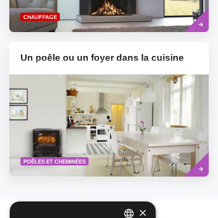
Read
CHAUFFAGE
more
Un poêle ou un foyer dans la cuisine
Read
POÊLES ET CHEMINÉES
more
×