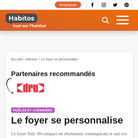
Aller
Nederlands
au
contenu
principal
Accueil
Intérieur
Le foyer se personnalise
Partenaires recommandés
POÊLES ET CHEMINÉES
Le foyer se personnalise
Le foyer Stûv 30-compact est résolument contemporain et suit vos