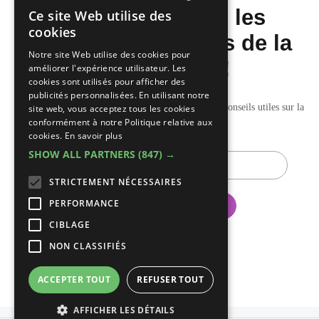
Ne manquez pas les
Ce site Web utilise des
DUTCH
cookies
dernières nouvelles de la
FRENCH
Notre site Web utilise des cookies pour
construction!
améliorer l'expérience utilisateur. Les
cookies sont utilisés pour afficher des
publicités personnalisées. En utilisant notre
Recevez nos mises à jour hebdomadaires pleines de conseils utiles sur la
site web, vous acceptez tous les cookies
conformément à notre Politique relative aux
construction et la rénovation.
cookies.
En savoir plus
SHOW ALL PARTNERS
(847) →
E-
mail
STRICTEMENT NÉCESSAIRES
PERFORMANCE
CIBLAGE
NON CLASSIFIÉS
ACCEPTER TOUT
REFUSER TOUT
AFFICHER LES DÉTAILS