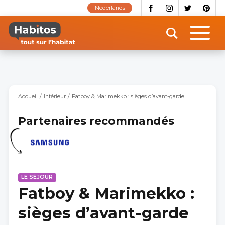
Aller
Nederlands
au
contenu
principal
Accueil
Intérieur
Fatboy & Marimekko : sièges d’avant-garde
Partenaires recommandés
LE SÉJOUR
Fatboy & Marimekko :
sièges d’avant-garde