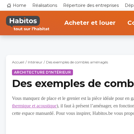
Aller
Top
Home
Réalisations
Répertoire des entreprises
Dépl
au
navigation
contenu
Main
principal
navigation
Acheter et louer
Co
Accueil
Intérieur
Des exemples de combles aménagés
ARCHITECTURE D'INTÉRIEUR
Des exemples de comb
Vous manquez de place et le grenier est la pièce idéale pour en ga
thermique et acoustique
), il faut à présent l’aménager, en fonctio
cette espace mansardé. Pour vous inspirer, Habitos.be vous pro