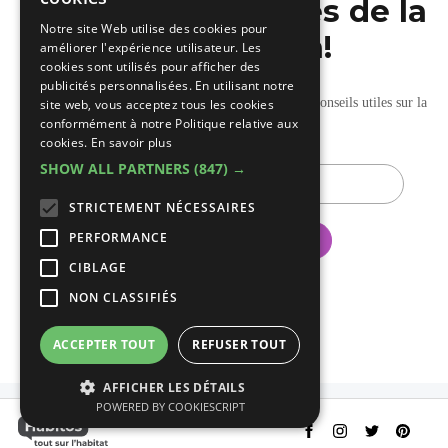
dernières nouvelles de la
FRENCH
Notre site Web utilise des cookies pour
construction!
améliorer l'expérience utilisateur. Les
cookies sont utilisés pour afficher des
publicités personnalisées. En utilisant notre
Recevez nos mises à jour hebdomadaires pleines de conseils utiles sur la
site web, vous acceptez tous les cookies
conformément à notre Politique relative aux
construction et la rénovation.
cookies.
En savoir plus
SHOW ALL PARTNERS
(847) →
E-
mail
STRICTEMENT NÉCESSAIRES
PERFORMANCE
CIBLAGE
NON CLASSIFIÉS
ACCEPTER TOUT
REFUSER TOUT
AFFICHER LES DÉTAILS
POWERED BY COOKIESCRIPT