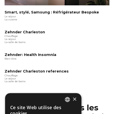
Smart, stylé, Samsung : Réfrigérateur Bespoke
Le séjour
La cuisine
Zehnder Charleston
Chauffage
Le séjour
La salle de bains
Zehnder: Health Insomnia
Bien-être
Zehnder Charleston references
Chauffage
Le séjour
La salle de bains
×
Ne manquez pas les
Ce site Web utilise des
DUTCH
cookies