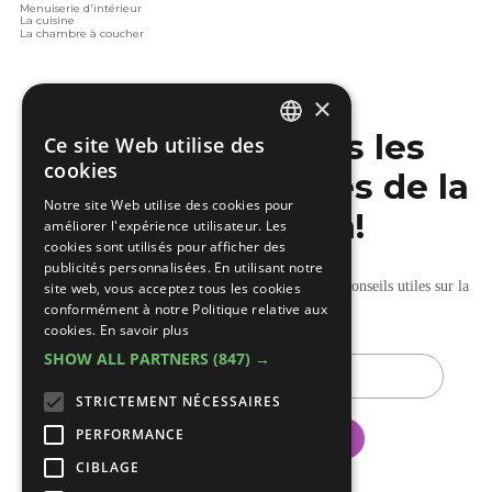
Menuiserie d'intérieur
La cuisine
La chambre à coucher
×
Ne manquez pas les
Ce site Web utilise des
DUTCH
cookies
dernières nouvelles de la
FRENCH
Notre site Web utilise des cookies pour
construction!
améliorer l'expérience utilisateur. Les
cookies sont utilisés pour afficher des
publicités personnalisées. En utilisant notre
Recevez nos mises à jour hebdomadaires pleines de conseils utiles sur la
site web, vous acceptez tous les cookies
conformément à notre Politique relative aux
construction et la rénovation.
cookies.
En savoir plus
SHOW ALL PARTNERS
(847) →
E-
mail
STRICTEMENT NÉCESSAIRES
PERFORMANCE
CIBLAGE