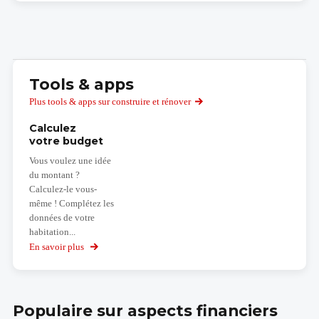
Tools & apps
Plus tools & apps sur construire et rénover
Calculez
votre budget
Vous voulez une idée
du montant ?
Calculez-le vous-
même ! Complétez les
données de votre
habitation...
En savoir plus
sur
Calculez
votre
budget
Populaire sur aspects financiers