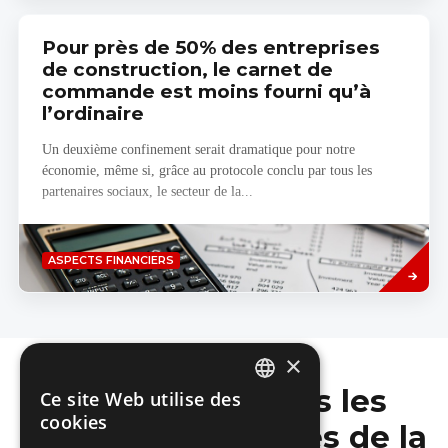
Pour près de 50% des entreprises
de construction, le carnet de
commande est moins fourni qu’à
l’ordinaire
Un deuxième confinement serait dramatique pour notre
économie, même si, grâce au protocole conclu par tous les
partenaires sociaux, le secteur de la...
Savoir
ASPECTS FINANCIERS
plus
×
Ne manquez pas les
Ce site Web utilise des
DUTCH
cookies
dernières nouvelles de la
FRENCH