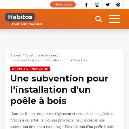
Aller
Nederlands
au
contenu
principal
Accueil
Construire et rénover
Une subvention pour l'installation d'un poêle à bois
ASPECTS FINANCIERS
Une subvention pour
l'installation d'un
poêle à bois
Dans les limites du présent règlement et des crédits budgétaires
prévus à cet effet, le Collège provincial peut accorder une
subvention destinée à encourager l'installation d'un poêle à bois.