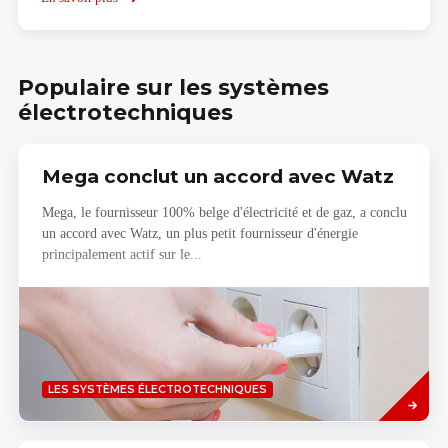
L'application
de
réalité
virtuelle
Populaire sur les systèmes
KNX
électrotechniques
Mega conclut un accord avec Watz
Mega, le fournisseur 100% belge d'électricité et de gaz, a conclu
un accord avec Watz, un plus petit fournisseur d'énergie
principalement actif sur le...
Savoir
LES SYSTÈMES ÉLECTROTECHNIQUES
plus