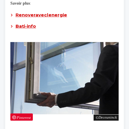
Savoir plus
:
Renoveraveclenergie
Bati-info
Pinterest
Deceuninck