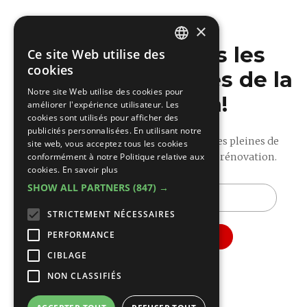
×
Ne manquez pas les
Ce site Web utilise des
DUTCH
cookies
dernières nouvelles de la
FRENCH
Notre site Web utilise des cookies pour
construction!
améliorer l'expérience utilisateur. Les
cookies sont utilisés pour afficher des
publicités personnalisées. En utilisant notre
Recevez nos mises à jour hebdomadaires pleines de
site web, vous acceptez tous les cookies
conformément à notre Politique relative aux
conseils utiles sur la construction et la rénovation.
cookies.
En savoir plus
SHOW ALL PARTNERS
(847) →
E-
mail
STRICTEMENT NÉCESSAIRES
PERFORMANCE
CIBLAGE
NON CLASSIFIÉS