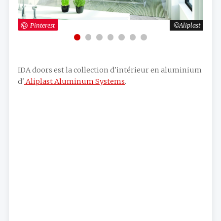
iplast
Pinterest
Aliplast
Pi
IDA doors est la collection d'intérieur en aluminium
d'
Aliplast Aluminum Systems
.