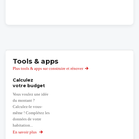
Tools & apps
Plus tools & apps sur construire et rénover
Calculez
votre budget
Vous voulez une idée
du montant ?
Calculez-le vous-
même ! Complétez les
données de votre
habitation...
En savoir plus
sur
Calculez