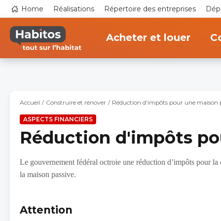
Aller
Top
Home
Réalisations
Répertoire des entreprises
Dépl
au
navigation
contenu
Main
principal
navigation
Acheter et louer
Co
Accueil
Construire et rénover
Réduction d'impôts pour une maison 
ASPECTS FINANCIERS
Réduction d'impôts po
Le gouvernement fédéral octroie une réduction d’impôts pour la c
la maison passive.
Attention