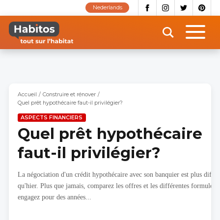
Aller
Nederlands
au
contenu
principal
Accueil
Construire et rénover
Quel prêt hypothécaire faut-il privilégier?
ASPECTS FINANCIERS
Quel prêt hypothécaire
faut-il privilégier?
La négociation d'un crédit hypothécaire avec son banquier est plus diffic
qu'hier. Plus que jamais, comparez les offres et les différentes formules
engagez pour des années...