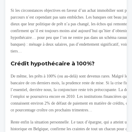
Si les circonstances objectives en faveur d’un achat immobilier sont plutô
parcours n’est cependant pas sans embûches. Les banques ont beau jurer 
dieux que leur politique de prêt n’a pas changé, les échos qui remontent 
confirment qu’il est toujours moins aisé aujourd’hui qu’hier d’obtenir un
hypothécaire… pour peu que l’on ne rentre pas dans un schéma rassurant
banques) : ménage à deux salaires, pas d’endettement significatif, voire 
tiers…
Crédit hypothécaire à 100%?
De même, les prêts à 100% (ou au-delà) sont devenus rares. Malgré le r
bancaire de ces derniers mois, la prudence reste de mise. Si la crise finan
l’essentiel, derrière nous, la conjoncture reste très préoccupante. La dég
l’emploi se poursuivra encore en 2010. Les institutions financières qui, 
connaissent environ 2% de défaut de paiement en matière de crédits, cra
ce pourcentage croître ces prochains trimestres…
Reste enfin la situation personnelle. Le taux d’épargne, qui a atteint un 
historique en Belgique, confirme les craintes de tout un chacun pour de