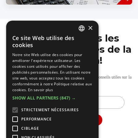
×
Ne manquez pas les
Ce site Web utilise des
DUTCH
cookies
dernières nouvelles de la
FRENCH
Notre site Web utilise des cookies pour
construction!
améliorer l'expérience utilisateur. Les
cookies sont utilisés pour afficher des
publicités personnalisées. En utilisant notre
Recevez nos mises à jour hebdomadaires pleines de conseils utiles sur la
site web, vous acceptez tous les cookies
conformément à notre Politique relative aux
construction et la rénovation.
cookies.
En savoir plus
SHOW ALL PARTNERS
(847) →
E-
mail
STRICTEMENT NÉCESSAIRES
PERFORMANCE
CIBLAGE
NON CLASSIFIÉS