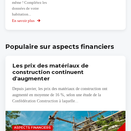
même ! Complétez les
données de votre
habitation...
En savoir plus
sur
Calculez
votre
budget
Populaire sur aspects financiers
Les prix des matériaux de
construction continuent
d'augmenter
Depuis janvier, les prix des matériaux de construction ont
augmenté en moyenne de 16 %, selon une étude de la
Confédération Construction à laquelle...
Savoir
ASPECTS FINANCIERS
plus