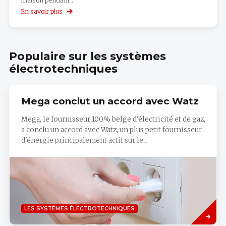
maison pendant...
En savoir plus
sur
L'application
de
réalité
virtuelle
Populaire sur les systèmes
KNX
électrotechniques
Mega conclut un accord avec Watz
Mega, le fournisseur 100% belge d'électricité et de gaz,
a conclu un accord avec Watz, un plus petit fournisseur
d'énergie principalement actif sur le...
Savoir
LES SYSTÈMES ÉLECTROTECHNIQUES
plus