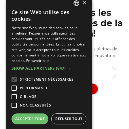
×
Ne manquez pas les
Ce site Web utilise des
DUTCH
cookies
dernières nouvelles de la
FRENCH
Notre site Web utilise des cookies pour
construction!
améliorer l'expérience utilisateur. Les
cookies sont utilisés pour afficher des
publicités personnalisées. En utilisant notre
Recevez nos mises à jour hebdomadaires pleines de
site web, vous acceptez tous les cookies
conformément à notre Politique relative aux
conseils utiles sur la construction et la rénovation.
cookies.
En savoir plus
SHOW ALL PARTNERS
(847) →
E-
mail
STRICTEMENT NÉCESSAIRES
PERFORMANCE
CIBLAGE
NON CLASSIFIÉS
ACCEPTER TOUT
REFUSER TOUT