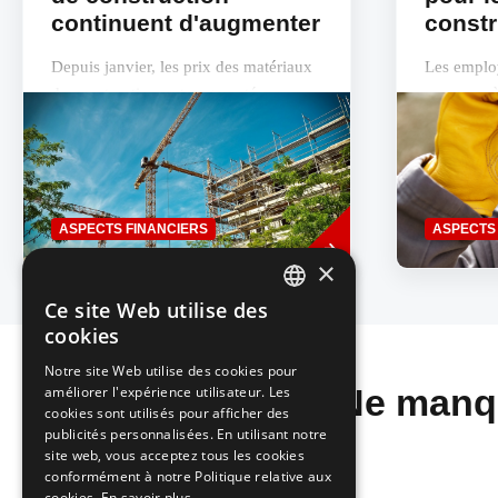
continuent d'augmenter
constr
Depuis janvier, les prix des matériaux
Les employ
de construction ont augmenté en
parvenus à
moyenne de 16 %, selon une étude de
ouvriers d
la Confédération Construction à
contient u
laquelle...
Savoir
ASPECTS FINANCIERS
ASPECTS
plus
×
Ce site Web utilise des
DUTCH
cookies
FRENCH
Notre site Web utilise des cookies pour
Ne manqu
améliorer l'expérience utilisateur. Les
cookies sont utilisés pour afficher des
publicités personnalisées. En utilisant notre
site web, vous acceptez tous les cookies
conformément à notre Politique relative aux
cookies.
En savoir plus