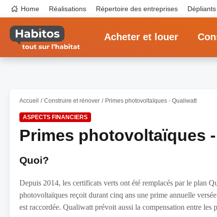
Aller
Top
Home
Réalisations
Répertoire des entreprises
Dépliants
au
navigation
contenu
Main
principal
navigation
Acheter et louer
Cons
Accueil
Construire et rénover
Primes photovoltaïques - Qualiwatt
ASPECTS FINANCIERS
Primes photovoltaïques -
Quoi?
Depuis 2014, les certificats verts ont été remplacés par le plan Q
photovoltaïques reçoit durant cinq ans une prime annuelle versée p
est raccordée. Qualiwatt prévoit aussi la compensation entre les pr