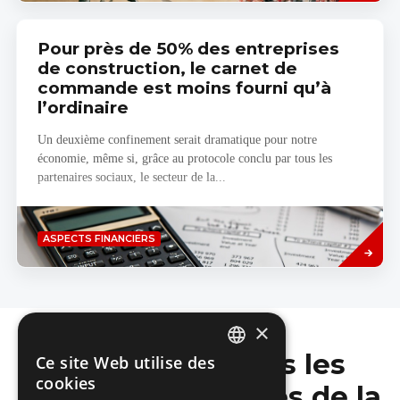
Pour près de 50% des entreprises
de construction, le carnet de
commande est moins fourni qu’à
l’ordinaire
Un deuxième confinement serait dramatique pour notre
économie, même si, grâce au protocole conclu par tous les
partenaires sociaux, le secteur de la...
Savoir
ASPECTS FINANCIERS
plus
×
Ne manquez pas les
Ce site Web utilise des
DUTCH
cookies
dernières nouvelles de la
FRENCH