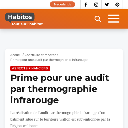
Aller
Nederlands
au
contenu
principal
Accueil
Construire et rénover
Prime pour une audit par thermographie infrarouge
ASPECTS FINANCIERS
Prime pour une audit
par thermographie
infrarouge
La réalisation de l'audit par thermographie infrarouge d'un
bâtiment situé sur le territoire wallon est subventionnée par la
Région wallonne.