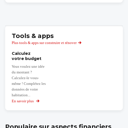
Tools & apps
Plus tools & apps sur construire et rénover
Calculez
votre budget
Vous voulez une idée
du montant ?
Calculez-le vous-
même ! Complétez les
données de votre
habitation...
En savoir plus
sur
Calculez
votre
budget
Populaire sur aspects financiers