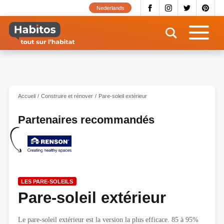
Aller
Nederlands
au
contenu
principal
Accueil
Construire et rénover
Pare-soleil extérieur
Partenaires recommandés
LES PARE-SOLEILS
Pare-soleil extérieur
Le pare-soleil extérieur est la version la plus efficace. 85 à 95%