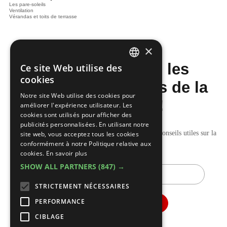
Les pare-soleils
Ventilation
Vérandas et toits de terrasse
×
Ne manquez pas les
Ce site Web utilise des
DUTCH
cookies
dernières nouvelles de la
FRENCH
Notre site Web utilise des cookies pour
construction!
améliorer l'expérience utilisateur. Les
cookies sont utilisés pour afficher des
publicités personnalisées. En utilisant notre
Recevez nos mises à jour hebdomadaires pleines de conseils utiles sur la
site web, vous acceptez tous les cookies
conformément à notre Politique relative aux
construction et la rénovation.
cookies.
En savoir plus
SHOW ALL PARTNERS
(847) →
E-
mail
STRICTEMENT NÉCESSAIRES
PERFORMANCE
CIBLAGE