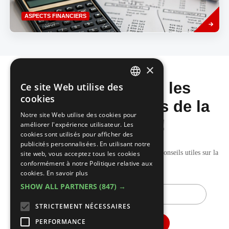
Savoir
ASPECTS FINANCIERS
plus
×
Ne manquez pas les
Ce site Web utilise des
DUTCH
cookies
dernières nouvelles de la
FRENCH
Notre site Web utilise des cookies pour
construction!
améliorer l'expérience utilisateur. Les
cookies sont utilisés pour afficher des
publicités personnalisées. En utilisant notre
Recevez nos mises à jour hebdomadaires pleines de conseils utiles sur la
site web, vous acceptez tous les cookies
conformément à notre Politique relative aux
construction et la rénovation.
cookies.
En savoir plus
SHOW ALL PARTNERS
(847) →
E-
mail
STRICTEMENT NÉCESSAIRES
PERFORMANCE