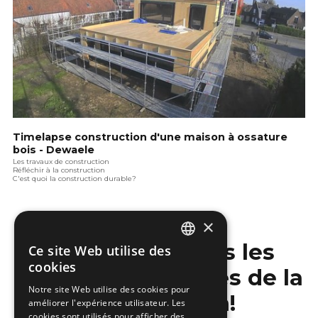
Timelapse construction d'une maison à ossature
bois - Dewaele
Les travaux de construction
Réfléchir à la construction
C'est quoi la construction durable?
×
Ne manquez pas les
Ce site Web utilise des
DUTCH
cookies
dernières nouvelles de la
FRENCH
Notre site Web utilise des cookies pour
construction!
améliorer l'expérience utilisateur. Les
cookies sont utilisés pour afficher des