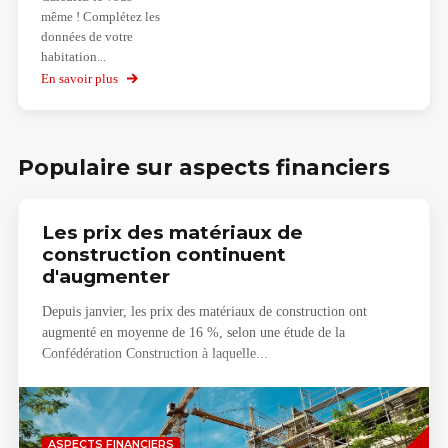
même ! Complétez les
données de votre
habitation...
En savoir plus
sur
Calculez
votre
budget
Populaire sur aspects financiers
Les prix des matériaux de
construction continuent
d'augmenter
Depuis janvier, les prix des matériaux de construction ont
augmenté en moyenne de 16 %, selon une étude de la
Confédération Construction à laquelle...
Savoir
ASPECTS FINANCIERS