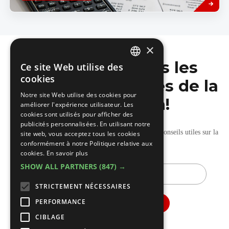
×
Ne manquez pas les
Ce site Web utilise des
DUTCH
cookies
dernières nouvelles de la
FRENCH
Notre site Web utilise des cookies pour
construction!
améliorer l'expérience utilisateur. Les
cookies sont utilisés pour afficher des
publicités personnalisées. En utilisant notre
Recevez nos mises à jour hebdomadaires pleines de conseils utiles sur la
site web, vous acceptez tous les cookies
conformément à notre Politique relative aux
construction et la rénovation.
cookies.
En savoir plus
SHOW ALL PARTNERS
(847) →
E-
mail
STRICTEMENT NÉCESSAIRES
PERFORMANCE
CIBLAGE