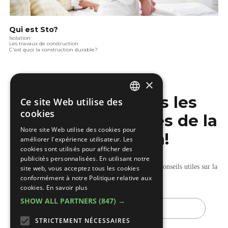
Qui est Sto?
Isolation
Les travaux de construction
C'est quoi la construction durable?
×
Ne manquez pas les
Ce site Web utilise des
DUTCH
cookies
dernières nouvelles de la
FRENCH
Notre site Web utilise des cookies pour
construction!
améliorer l'expérience utilisateur. Les
cookies sont utilisés pour afficher des
publicités personnalisées. En utilisant notre
Recevez nos mises à jour hebdomadaires pleines de conseils utiles sur la
site web, vous acceptez tous les cookies
conformément à notre Politique relative aux
construction et la rénovation.
cookies.
En savoir plus
SHOW ALL PARTNERS
(847) →
E-
mail
STRICTEMENT NÉCESSAIRES