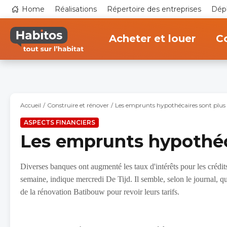
Aller
Top
Home
Réalisations
Répertoire des entreprises
Dépl
au
navigation
contenu
Main
principal
navigation
Acheter et louer
Co
Accueil
Construire et rénover
Les emprunts hypothécaires sont plus
ASPECTS FINANCIERS
Les emprunts hypothéc
Diverses banques ont augmenté les taux d'intérêts pour les crédit
semaine, indique mercredi De Tijd. Il semble, selon le journal, qu
de la rénovation Batibouw pour revoir leurs tarifs.