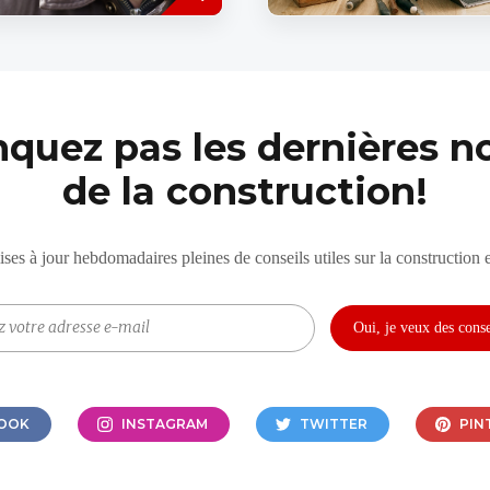
fortes pénuries de main-d’œ
Pourtant, avec des salaires at
et...
quez pas les dernières no
de la construction!
es à jour hebdomadaires pleines de conseils utiles sur la construction e
OOK
INSTAGRAM
TWITTER
PIN