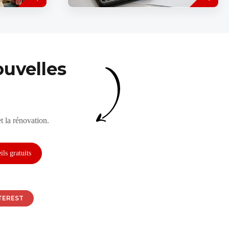
par tous les partenaires sociaux, le
uvre.
secteur de la...
tractifs
uvelles
t la rénovation.
TEREST