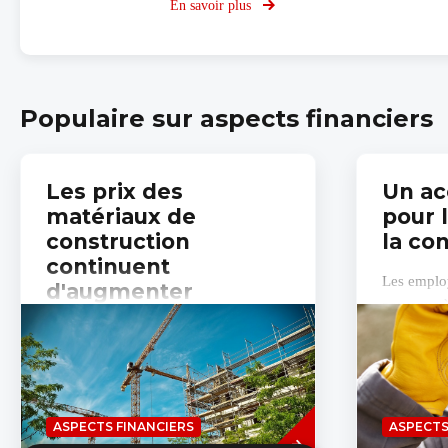
En savoir plus
sur
Calculez
votre
budget
Populaire sur aspects financiers
Les prix des
Un ac
matériaux de
pour 
construction
la co
continuent
Les employ
d'augmenter
parvenus à
ouvriers d
Depuis janvier, les prix des matériaux
contient u
de construction ont augmenté en
moyenne de 16 %, selon une étude de
la Confédération Construction à
Savoir
laquelle...
ASPECTS FINANCIERS
ASPECTS
plus