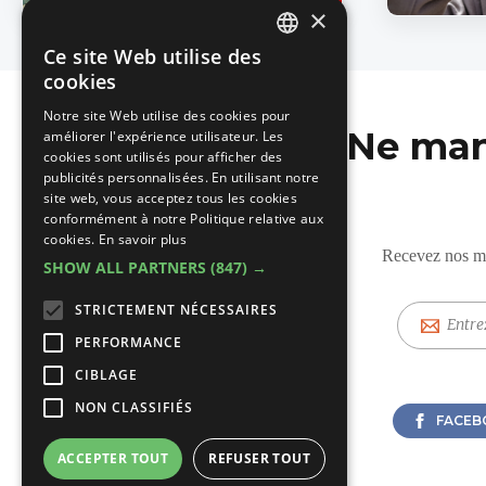
×
Ce site Web utilise des
DUTCH
cookies
FRENCH
Notre site Web utilise des cookies pour
Ne man
améliorer l'expérience utilisateur. Les
cookies sont utilisés pour afficher des
publicités personnalisées. En utilisant notre
site web, vous acceptez tous les cookies
conformément à notre Politique relative aux
cookies.
En savoir plus
Recevez nos mis
SHOW ALL PARTNERS
(847) →
STRICTEMENT NÉCESSAIRES
E-
mail
PERFORMANCE
CIBLAGE
NON CLASSIFIÉS
FACEB
ACCEPTER TOUT
REFUSER TOUT