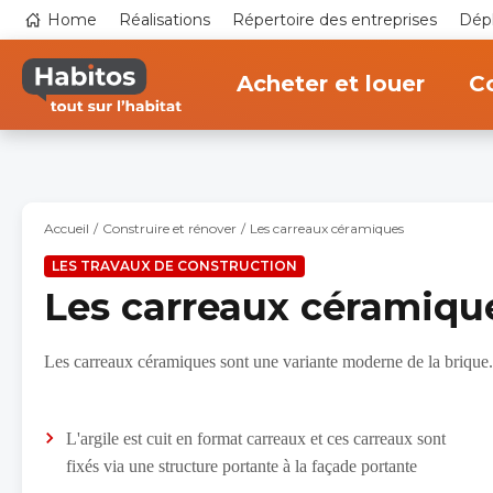
Aller
Top
Home
Réalisations
Répertoire des entreprises
Dépl
au
navigation
contenu
Main
principal
navigation
Acheter et louer
Co
Accueil
Construire et rénover
Les carreaux céramiques
LES TRAVAUX DE CONSTRUCTION
Les carreaux céramiqu
Les carreaux céramiques sont une variante moderne de la brique.
L'argile est cuit en format carreaux et ces carreaux sont
fixés via une structure portante à la façade portante