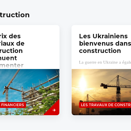
truction
rix des
Les Ukrainiens
iaux de
bienvenus dans
ruction
construction
nuent
La guerre en Ukraine a égal
gmenter
conséquences pour les entre
construction dont les sous-tr
vier, les prix des matériaux
occupent des travailleurs ukr
ction ont augmenté en
e 16 %, selon une étude de
ration Construction à
Savoir
 FINANCIERS
LES TRAVAUX DE CONST
plus