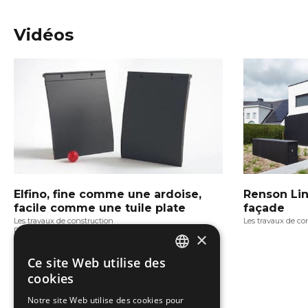
Vidéos
Elfino, fine comme une ardoise,
Renson Li
facile comme une tuile plate
façade
Les travaux de construction
Les travaux de co
Rénover
×
Ce site Web utilise des
DUTCH
cookies
FRENCH
Notre site Web utilise des cookies pour