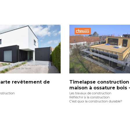
narte revêtement de
Timelapse construction
maison à ossature bois
nstruction
Les travaux de construction
Réfléchir à la construction
C'est quoi la construction durable?